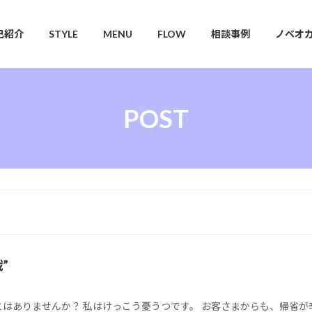
己紹介
STYLE
MENU
FLOW
相談事例
ノベオ
POST
”
はありませんか？ 私はけっこう憂うつです。 お客さまからも、帰省が