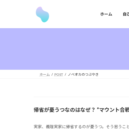
コ
ナ
ン
ビ
ホーム
自
テ
ゲ
ン
ー
ツ
シ
へ
ョ
ス
ン
キ
に
ッ
移
プ
動
ホーム
POST
ノベオカのつぶやき
帰省が憂うつなのはなぜ？ ”マウント合戦
実家、義理実家に帰省するのが憂うつ。そう思うこと