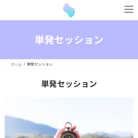
コ
ナ
ン
ビ
テ
ゲ
ン
ー
ツ
シ
単発セッション
へ
ョ
ス
ン
キ
に
ッ
移
ホーム
単発セッション
プ
動
単発
セッション