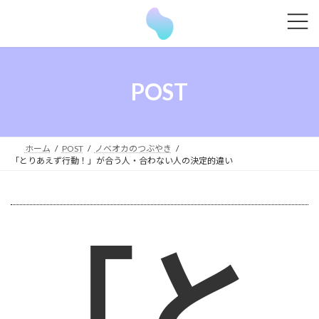
コ
ナ
ン
ビ
テ
ゲ
ン
ー
ツ
シ
POST
へ
ョ
ス
ン
キ
に
ッ
移
ホーム
POST
ノベオカのつぶやき
プ
動
「とりあえず行動！」が合う人・合わない人の決定的違い
「と