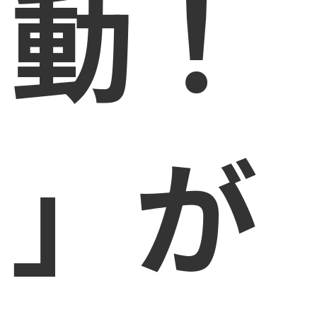
動！
」が